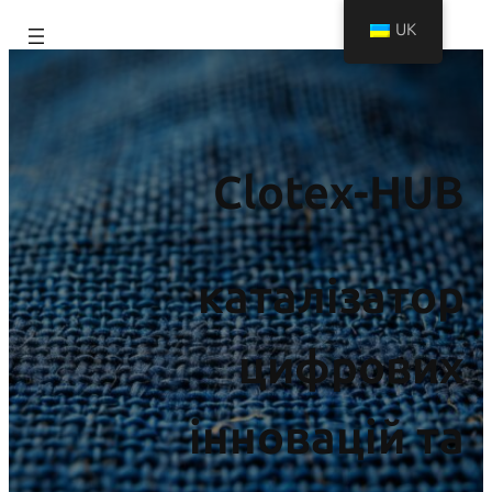
UK
Clotex-HUB
каталізатор
цифрових
інновацій та