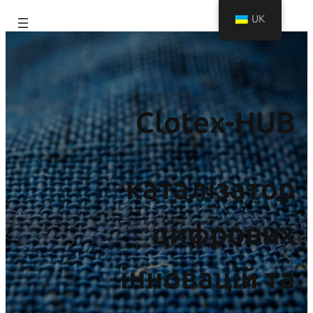
UK
Clotex-HUB
каталізатор
цифрових
інновацій та