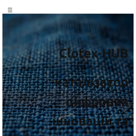
Перейти
до
вмісту
Clotex-HUB
каталізатор
цифрових
інновацій та