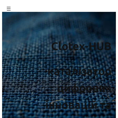
Перейти
до
вмісту
Clotex-HUB
каталізатор
цифрових
інновацій та