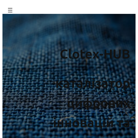
Перейти
до
вмісту
Clotex-HUB
каталізатор
цифрових
інновацій та