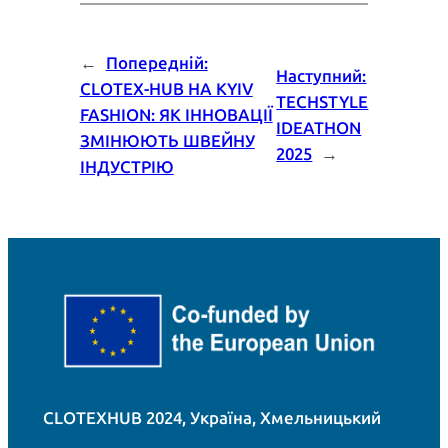
←
Попередній:
Наступний:
CLOTEX-HUB НА KYIV
TECHSTYLE
FASHION: ЯК ІННОВАЦІЇ
IDEATHON
ЗМІНЮЮТЬ ШВЕЙНУ
2025
→
ІНДУСТРІЮ
CLOTEXHUB 2024, Україна, Хмельницький