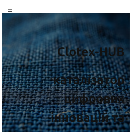
Перейти
до
вмісту
Clotex-HUB
каталізатор
цифрових
інновацій та