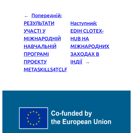
←
Попередній:
РЕЗУЛЬТАТИ
Наступний:
УЧАСТІ У
EDIH CLOTEX-
МІЖНАРОДНІЙ
HUB НА
НАВЧАЛЬНІЙ
МІЖНАРОДНИХ
ПРОГРАМІ
ЗАХОДАХ В
ПРОЄКТУ
ІНДІЇ
→
METASKILLS4TCLF